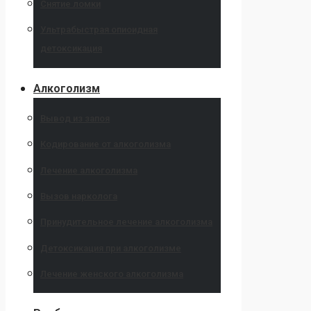
Снятие ломки
Ультрабыстрая опиоидная
детоксикация
Алкоголизм
Вывод из запоя
Кодирование от алкоголизма
Лечение алкоголизма
Вызов нарколога
Принудительное лечение алкоголизма
Детоксикация при алкоголизме
Лечение женского алкоголизма