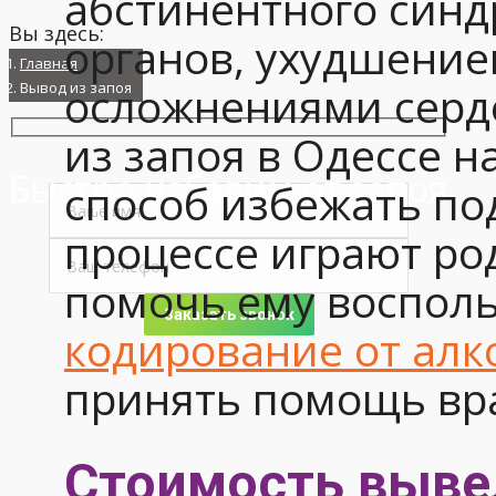
абстинентного син
Вы здесь:
органов, ухудшение
Главная
осложнениями серд
Вывод из запоя
из запоя в Одессе н
Быстро избавим от запоя
способ избежать по
процессе играют ро
помочь ему восполь
кодирование от алк
принять помощь вр
Стоимость вывед