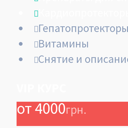
Кардиопротектор
Гепатопротектор
Витамины
Снятие и описани
VIP КУРС
от 4000
грн.