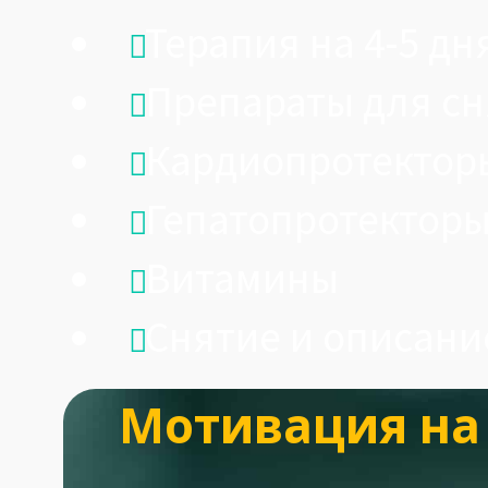
Терапия на 4-5 дн
Препараты для сн
Кардиопротектор
Гепатопротектор
Витамины
Снятие и описани
Мотивация на