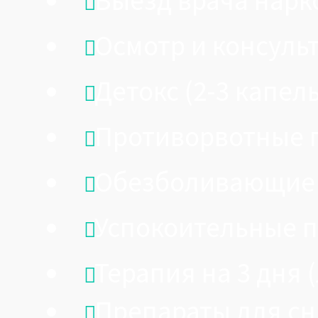
Выезд врача нарк
Осмотр и консуль
Детокс (2-3 капел
Противорвотные 
Обезболивающие
Успокоительные 
Терапия на 3 дня 
Препараты для сн