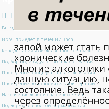
Выезд врача-нарколога к пациенту на дом
Врач приедет в течении часа
запой может стать п
Консультация и обследование специалиста
хронические болезн
Подбор индивидуального плана лечения
Многие алкоголики 
Проведение процедуры по детоксикации
данную ситуацию, н
Проведение восстановительной терапии
состояние. Ведь так
Назначение лечения на первые 3 дня
через определённое
Поддержка до полной нормализации