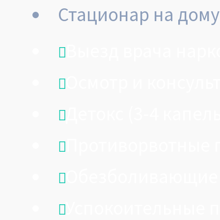
Стационар на дому
Выезд врача нарк
Осмотр и консуль
Детокс (3-4 капел
Противорвотные 
Обезболивающие
Успокоительные 