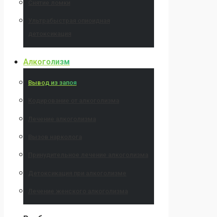
Снятие ломки
Ультрабыстрая опиоидная
детоксикация
Алкоголизм
Вывод из запоя
Кодирование от алкоголизма
Лечение алкоголизма
Вызов нарколога
Принудительное лечение алкоголизма
Детоксикация при алкоголизме
Лечение женского алкоголизма