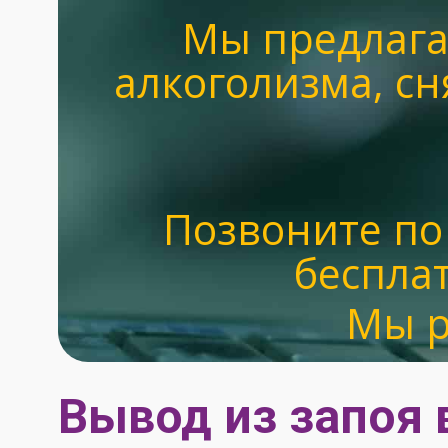
Мы предлага
алкоголизма, с
Позвоните по
беспла
Мы р
Вывод из запоя 