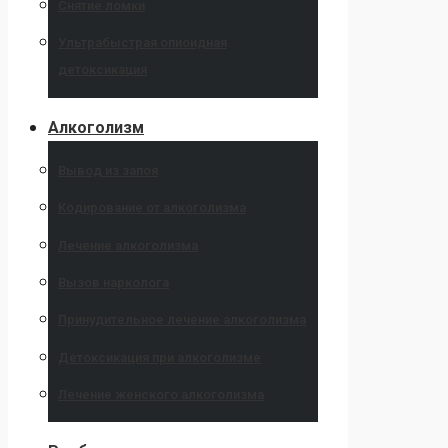
Снятие ломки
Ультрабыстрая опиоидная
детоксикация
Алкоголизм
Вывод из запоя
Кодирование от алкоголизма
Лечение алкоголизма
Вызов нарколога
Принудительное лечение алкоголизма
Детоксикация при алкоголизме
Лечение женского алкоголизма