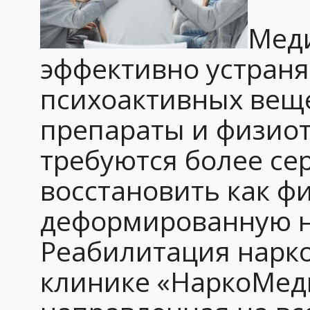
Меди
эффективно устраня
психоактивных веще
препараты и физиот
требуются более се
восстановить как фи
деформированную н
Реабилитация нарко
клинике «НаркоМеди