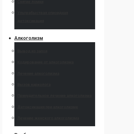
Снятие ломки
Ультрабыстрая опиоидная
детоксикация
Алкоголизм
Вывод из запоя
Кодирование от алкоголизма
Лечение алкоголизма
Вызов нарколога
Принудительное лечение алкоголизма
Детоксикация при алкоголизме
Лечение женского алкоголизма