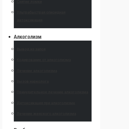
Снятие ломки
Ультрабыстрая опиоидная
детоксикация
Алкоголизм
Вывод из запоя
Кодирование от алкоголизма
Лечение алкоголизма
Вызов нарколога
Принудительное лечение алкоголизма
Детоксикация при алкоголизме
Лечение женского алкоголизма