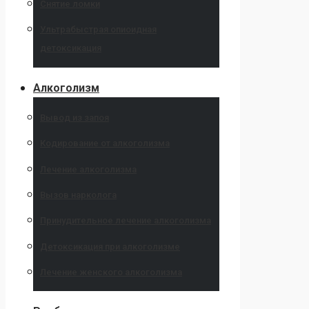
Снятие ломки
Ультрабыстрая опиоидная
детоксикация
Алкоголизм
Вывод из запоя
Кодирование от алкоголизма
Лечение алкоголизма
Вызов нарколога
Принудительное лечение алкоголизма
Детоксикация при алкоголизме
Лечение женского алкоголизма