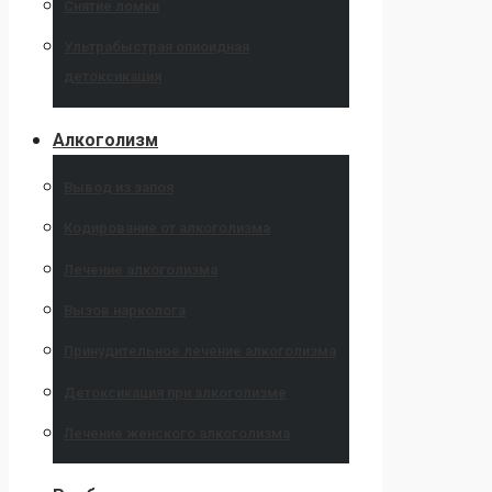
Снятие ломки
Ультрабыстрая опиоидная
детоксикация
Алкоголизм
Вывод из запоя
Кодирование от алкоголизма
Лечение алкоголизма
Вызов нарколога
Принудительное лечение алкоголизма
Детоксикация при алкоголизме
Лечение женского алкоголизма