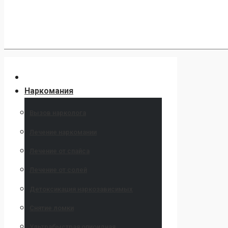
Наркомания
Вызов нарколога
Лечение наркомании
Лечение от спайса
Лечение от солей
Детоксикация наркозависимых
Снятие ломки
Ультрабыстрая опиоидная