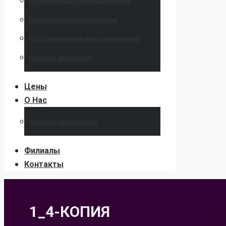
Реабилитация наркозависимых
Реабилитация алкоголиков
Ресоциализация наркозависимых
Лечение игромании
Цены
О Нас
Условия проживания
Филиалы
Контакты
1_4-КОПИЯ