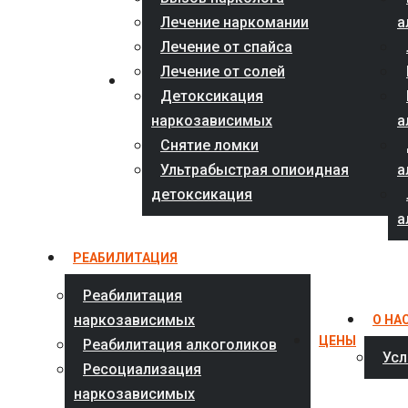
Лечение наркомании
а
Лечение от спайса
Лечение от солей
Детоксикация
наркозависимых
а
Снятие ломки
Ультрабыстрая опиоидная
а
детоксикация
а
РЕАБИЛИТАЦИЯ
Реабилитация
наркозависимых
О НА
ЦЕНЫ
Реабилитация алкоголиков
Усл
Ресоциализация
наркозависимых