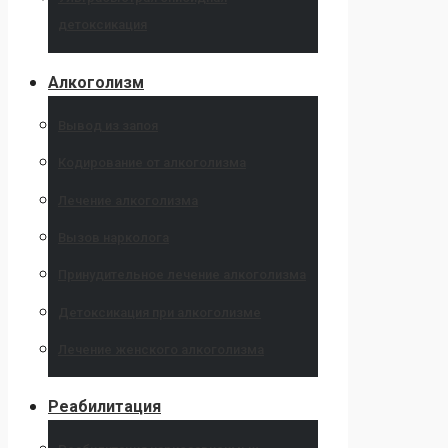
детоксикация
Алкоголизм
Вывод из запоя
Кодирование от алкоголизма
Лечение алкоголизма
Вызов нарколога
Принудительное лечение алкоголизма
Детоксикация при алкоголизме
Лечение женского алкоголизма
Реабилитация