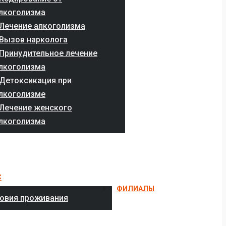
лкоголизма
Лечение алкоголизма
Вызов нарколога
Принудительное лечение
лкоголизма
Детоксикация при
лкоголизме
Лечение женского
лкоголизма
С
ФИЛИАЛЫ
овия проживания