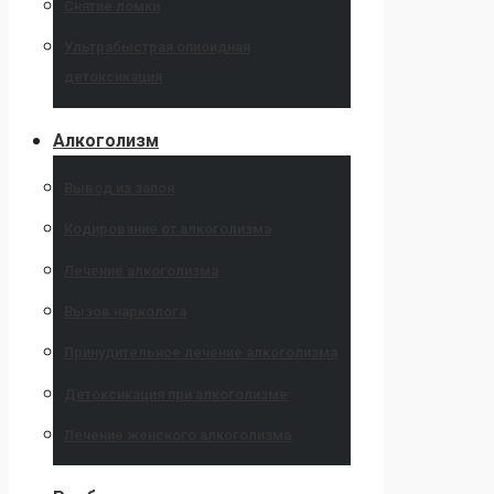
Снятие ломки
Ультрабыстрая опиоидная
детоксикация
Алкоголизм
Вывод из запоя
Кодирование от алкоголизма
Лечение алкоголизма
Вызов нарколога
Принудительное лечение алкоголизма
Детоксикация при алкоголизме
Лечение женского алкоголизма