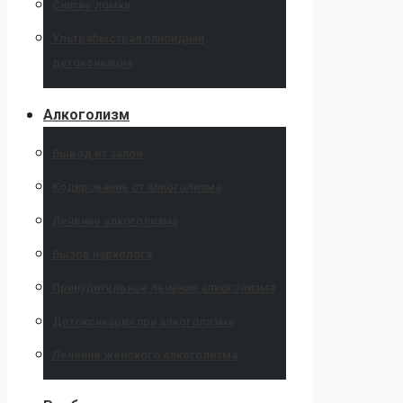
Снятие ломки
Ультрабыстрая опиоидная
детоксикация
Алкоголизм
Вывод из запоя
Кодирование от алкоголизма
Лечение алкоголизма
Вызов нарколога
Принудительное лечение алкоголизма
Детоксикация при алкоголизме
Лечение женского алкоголизма