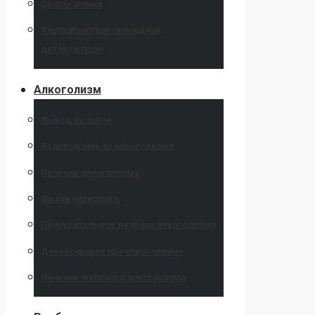
Снятие ломки
Ультрабыстрая опиоидная
детоксикация
Алкоголизм
Вывод из запоя
Кодирование от алкоголизма
Лечение алкоголизма
Вызов нарколога
Принудительное лечение алкоголизма
Детоксикация при алкоголизме
Лечение женского алкоголизма